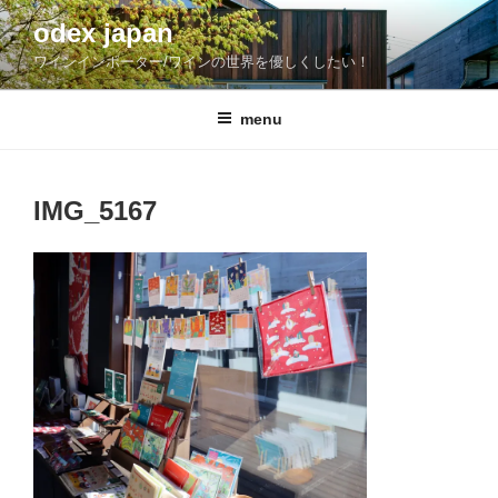
コ
odex japan
ン
ワインインポーター/ワインの世界を優しくしたい！
テ
ン
ツ
menu
へ
ス
キ
IMG_5167
ッ
プ