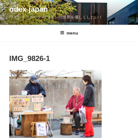
コ
odex japan
ン
ワインインポーター/ワインの世界を優しくしたい！
テ
ン
ツ
menu
へ
ス
キ
IMG_9826-1
ッ
プ