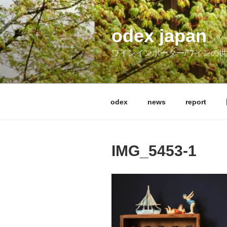
コ
ン
テ
odex japan
ン
ワインインポーター/ワインの
ツ
へ
ス
キ
odex
news
report
ッ
プ
IMG_5453-1