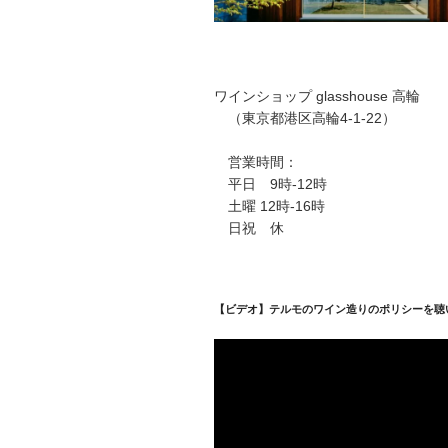
ワインショップ glasshouse 高輪
（東京都港区高輪4-1-22）
営業時間：
平日 9時-12時
土曜 12時-16時
日祝 休
【ビデオ】テルモのワイン造りのポリシーを聴
動
画
プ
レ
ー