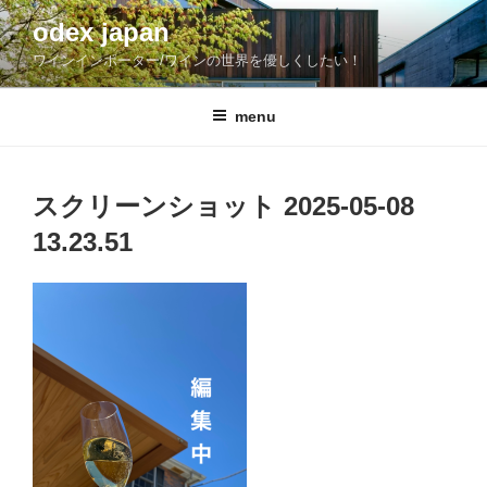
コ
odex japan
ン
ワインインポーター/ワインの世界を優しくしたい！
テ
ン
ツ
menu
へ
ス
キ
スクリーンショット 2025-05-08
ッ
13.23.51
プ