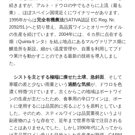
続きますが、アルト・ドウロの中でもさらに上流（最も
東）、ほぼスペイン国境近くにワイナリーがあります。
1995年からは
完全有機農法
(SATIVA認証 EC Reg. Nr.
2092/91.)へと切り替え、高品質ワインとオリーヴオイル
の生産を続けています。2004年には、６カ所に点在する
畑（Quintaキンタ）を結ぶ地点にあるマルヴァリアス畑に
醸造所を新設。細かい温度管理や、自重を利用してブド
ウ果汁を動かすことのできる最新の技術を導入しまし
た。
シストを主とする極端に痩せた土壌、急斜面
、そして
寒暖の差と少ない雨量という
過酷な気候
が、ドウロを色
濃く特徴づけています。古くからこの地域はポートワイ
ンの生産が主だったため、食事用の辛口ワインは、ポー
トに使用するには品質的に劣るぶどうを原料としていま
した。そのため、スティルワインは品質重視というより
副産物のような存在で、近年まで世界市場で注目される
ことはありませんでした。しかし1990年代に入ってから
は高品質ワイン造りを目的とした生産者が登場。CARM