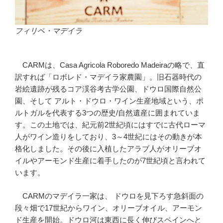
フィリペ・マデイラ
CARMは、Casa Agricola Roboredo Madeiraの略で、直
訳すれば「ロボレド・マデイラ家農園」。旧石器時代の
岩絵遺跡が残るコア渓谷考古学公園、ドウロ国際自然公
園、そして アルト・ドウロ・ワイン生産地域という、ポ
ルトガルを代表する3つの歴史/自然遺産に囲まれていま
す。この土地では、紀元前2世紀頃にはすでに古代ローマ
人がワイン造りをしており、3～4世紀にはその動きが本
格化しました。その後に入植したアラブ人がオリーブオ
イルやアーモンド生産に着手したのが7世紀頃と言われて
います。
CARMのマデイラ一家は、 ドウロを見下ろす急斜面の
段々畑で17世紀からワイン、オリーブオイル、アーモン
ド生産を開始。ドウロ河は東西に長く伸びスペインへと