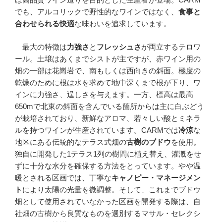
でも、アルコリックで野性的なワインではなく、
食事と
合わせられる快適
な味わいを追求しています。
最大の特徴は
力強さ
と
フレッシュさ
が両立するテロワ
ール。土壌はあくまでシストが主ですが、赤ワイン用の
畑の一部は花崗岩で、南もしくは西向きの斜面。極度の
乾燥のために根は水を求めて地中深くまで根が下り、ワ
インに力強さ、逞しさを与えます。一方、標高は最高
650mで北東の斜面を含んでいる箇所からは主に白ぶどう
が栽培されており、新鮮なアロマ、若々しい酸とミネラ
ルを持つワインが生産されています。CARMでは
冷涼
な
地区にある伝統的なテラス式畑の
古樹のブドウ
を使用。
独自に開発した1テラス1列の樹間に植え替え、灌漑をせ
ずに十分な水分を確保する方法をとっています。やや温
暖とされる区画では、丁寧な
キャノピー・マネージメン
ト
により太陽の光量を微調整。そして、これまでブドウ
畑として使用されていなかった区画を開発する際は、自
社畑の古樹から良質なものを選別するマサル・セレクシ