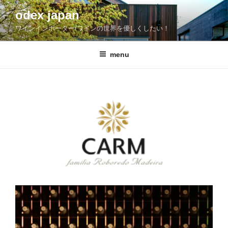
コ
odex japan
ン
ワインインポーター/ワインの世界を優しくしたい！
テ
ン
ツ
menu
へ
ス
キ
ッ
プ