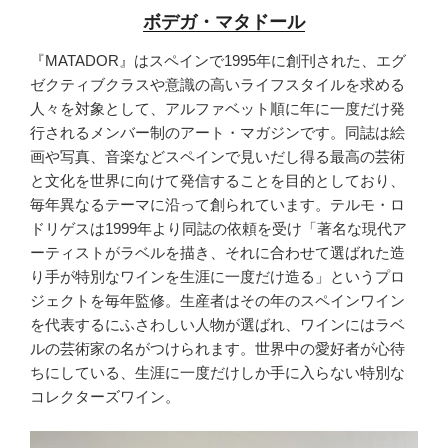
ボデガ・マタドール
『MATADOR』はスペインで1995年に創刊された、エグ
ゼクティブクラスや意識の高いライフスタイルを求める
人々を対象として、アルファベット順に年に一度だけ発
行されるメンバー制のアート・マガジンです。同誌は絵
画や写真、音楽などスペインで見いだし得る最高の芸術
と文化を世界に向けて発信することを目的としており、
毎年異なるテーマに沿って創られています。テルモ・ロ
ドリゲスは1999年より同誌の依頼を受け「著名な現代ア
ーティストがラベルを描き、それに合わせて選ばれた造
り手が特別なワインを生涯に一度だけ造る」というプロ
ジェクトを毎年監修。生産者はその年のスペインワイン
を代表するにふさわしい人物が選ばれ、ワインにはラベ
ルの芸術家の名がつけられます。世界中の愛好者が心待
ちにしている、生涯に一度だけしか手に入らない特別な
コレクターズワイン。