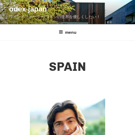
コ
odex japan
ン
ワインインポーター/ワインの世界を優しくしたい！
テ
ン
ツ
menu
へ
ス
キ
ッ
SPAIN
プ