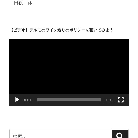
日祝 休
【ビデオ】テルモのワイン造りのポリシーを聴いてみよう
動
画
プ
レ
ー
ヤ
ー
00:00
10:01
検
検