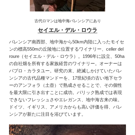
古代ロマンは地中海バレンシアにあり
セイエル・デル・ロウラ
バレンシア南西部、地中海から50km内陸に入ったモイセ
ンの標高550mの丘陵地に位置するワイナリー、celler del
roure（セイエル・デル・ロウラ）。1996年に設立、50ha
の自社畑を所有する家族経営のワイナリー。オーナーは
パブロ・カラタユー。研究の末、絶滅しかけていたバレ
ンシアの古代品種マンドーを、17世紀頃の古い地下セラ
ーのアンフォラ（土壺）で熟成させることで、その個性
を最大限に引き出すことに成功。バリック熟成では表現
できないフレッシュさやエレガンス、地中海古来の味。
ドイツ、イギリス、アメリカからも高い評価を得、バレ
ンシアが新たに注目を浴びています。