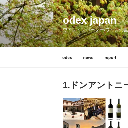
コ
ン
テ
odex japan
ン
ワインインポーター/ワインの
ツ
へ
ス
キ
odex
news
report
ッ
プ
1.ドンアントニ