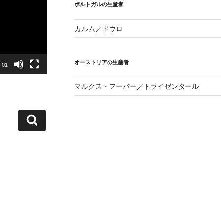
ポルトガルの生産者
カルム／ドウロ
オーストリアの生産者
:01
マルクス・フーバー／トライゼンタール
検
索