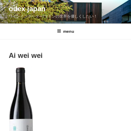
コ
odex japan
ン
ワインインポーター/ワインの世界を優しくしたい！
テ
ン
ツ
menu
へ
ス
キ
Ai wei wei
ッ
プ