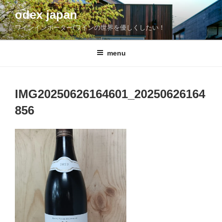
コ
odex japan
ン
ワインインポーター/ワインの世界を優しくしたい！
テ
ン
ツ
menu
へ
ス
キ
IMG20250626164601_20250626164
ッ
856
プ