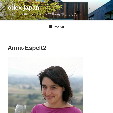
コ
odex japan
ン
ワインインポーター/ワインの世界を優しくしたい！
テ
ン
ツ
menu
へ
ス
キ
Anna-Espelt2
ッ
プ