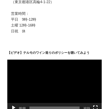
（東京都港区高輪4-1-22）
営業時間：
平日 9時-12時
土曜 12時-16時
日祝 休
【ビデオ】テルモのワイン造りのポリシーを聴いてみよう
動
画
プ
レ
ー
ヤ
ー
00:00
10:01