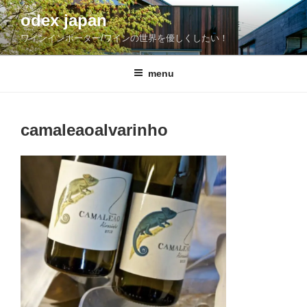
コ
odex japan
ン
ワインインポーター/ワインの世界を優しくしたい！
テ
ン
ツ
menu
へ
ス
キ
camaleaoalvarinho
ッ
プ