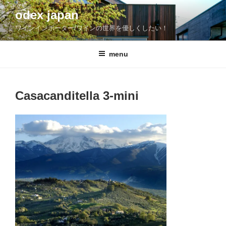
コ
odex japan
ン
ワインインポーター/ワインの世界を優しくしたい！
テ
ン
ツ
menu
へ
ス
キ
Casacanditella 3-mini
ッ
プ