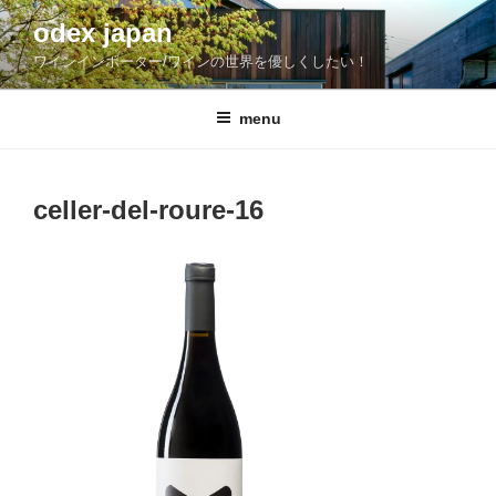
コ
odex japan
ン
ワインインポーター/ワインの世界を優しくしたい！
テ
ン
ツ
menu
へ
ス
キ
celler-del-roure-16
ッ
プ