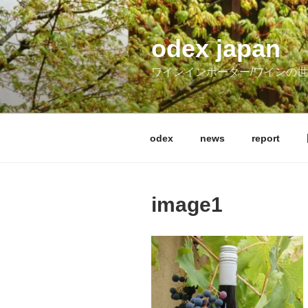
コ
ン
テ
odex japan
ン
ワインインポーター/ワインの
ツ
へ
ス
キ
odex
news
report
ッ
プ
image1