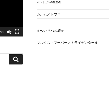
ポルトガルの生産者
カルム／ドウロ
オーストリアの生産者
:01
マルクス・フーバー／トライゼンタール
検
索