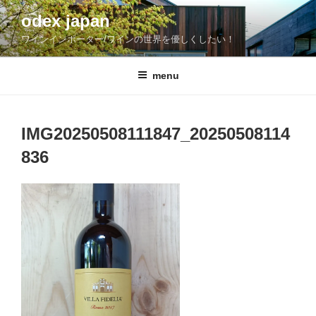
コ
odex japan
ン
ワインインポーター/ワインの世界を優しくしたい！
テ
ン
ツ
menu
へ
ス
キ
IMG20250508111847_20250508114
ッ
836
プ