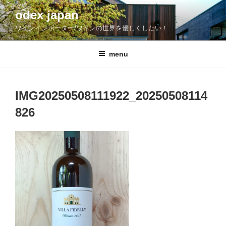
コ
odex japan
ン
ワインインポーター/ワインの世界を優しくしたい！
テ
ン
ツ
menu
へ
ス
キ
IMG20250508111922_20250508114
ッ
826
プ