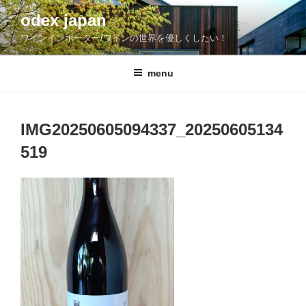
コ
odex japan
ン
ワインインポーター/ワインの世界を優しくしたい！
テ
ン
ツ
menu
へ
ス
キ
IMG20250605094337_20250605134
ッ
519
プ