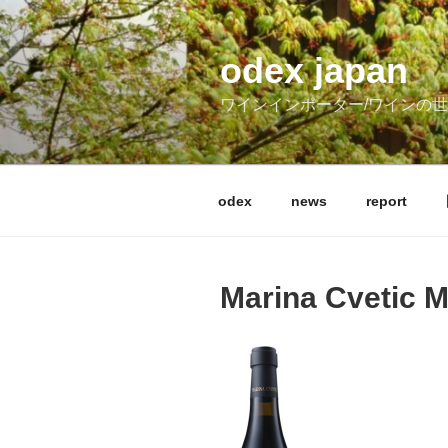
コ
ン
テ
odex japan
ン
ワインインポーター/ワインの
ツ
へ
ス
キ
odex
news
report
ッ
プ
Marina Cvetic M