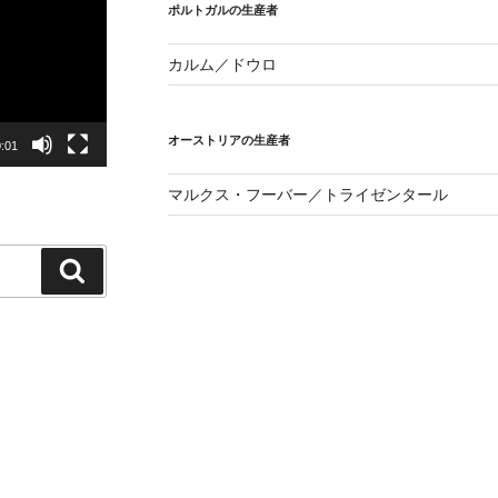
ポルトガルの生産者
カルム／ドウロ
オーストリアの生産者
:01
マルクス・フーバー／トライゼンタール
検
索