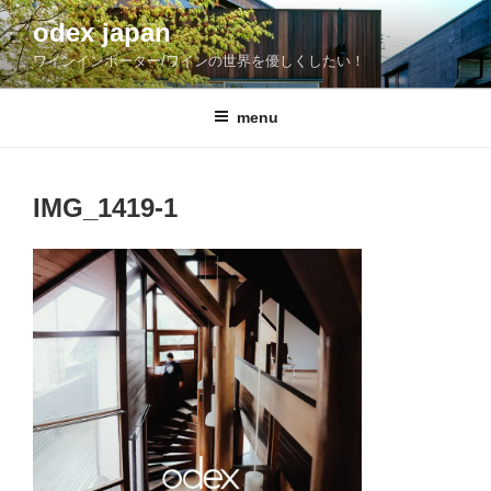
コ
odex japan
ン
ワインインポーター/ワインの世界を優しくしたい！
テ
ン
ツ
menu
へ
ス
キ
IMG_1419-1
ッ
プ