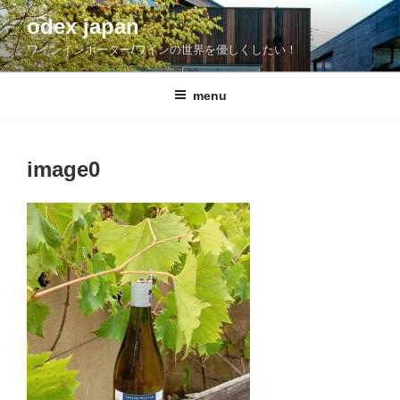
コ
odex japan
ン
ワインインポーター/ワインの世界を優しくしたい！
テ
ン
ツ
menu
へ
ス
キ
image0
ッ
プ