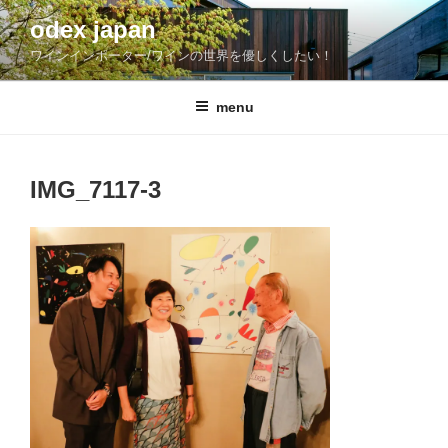
コ
odex japan
ン
ワインインポーター/ワインの世界を優しくしたい！
テ
ン
ツ
menu
へ
ス
キ
IMG_7117-3
ッ
プ