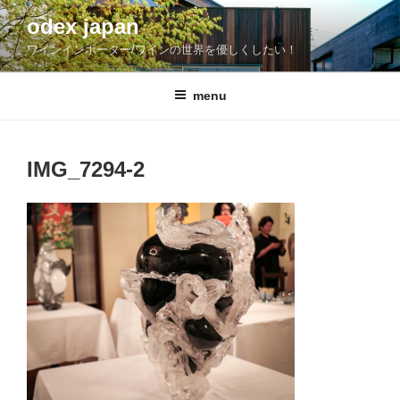
コ
odex japan
ン
ワインインポーター/ワインの世界を優しくしたい！
テ
ン
ツ
menu
へ
ス
キ
IMG_7294-2
ッ
プ