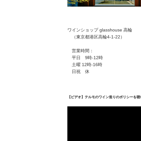
ワインショップ glasshouse 高輪
（東京都港区高輪4-1-22）
営業時間：
平日 9時-12時
土曜 12時-16時
日祝 休
【ビデオ】テルモのワイン造りのポリシーを聴
動
画
プ
レ
ー