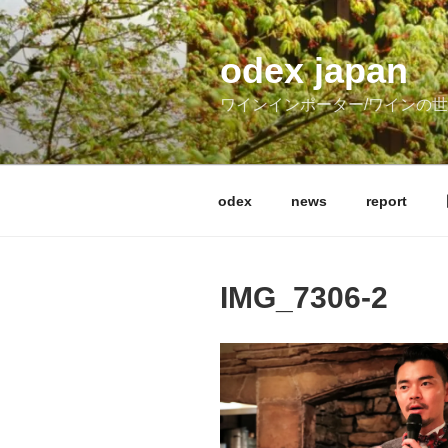
コ
ン
テ
odex japan
ン
ワインインポーター/ワインの
ツ
へ
ス
キ
odex
news
report
ッ
プ
IMG_7306-2