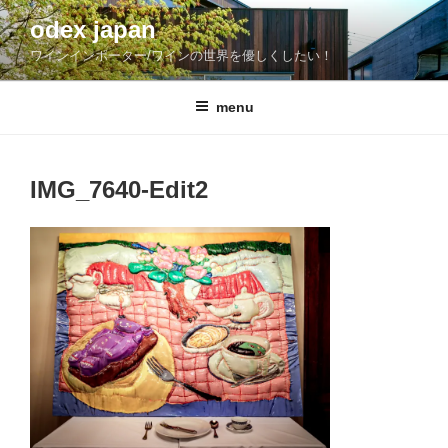
コ
odex japan
ン
ワインインポーター/ワインの世界を優しくしたい！
テ
ン
ツ
menu
へ
ス
キ
IMG_7640-Edit2
ッ
プ