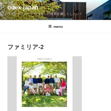
コ
odex japan
ン
ワインインポーター/ワインの世界を優しくしたい！
テ
ン
ツ
menu
へ
ス
キ
ファミリア-2
ッ
プ