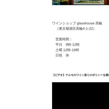
ワインショップ glasshouse 高輪
（東京都港区高輪4-1-22）
営業時間：
平日 9時-12時
土曜 12時-16時
日祝 休
【ビデオ】テルモのワイン造りのポリシーを聴
動
画
プ
レ
ー