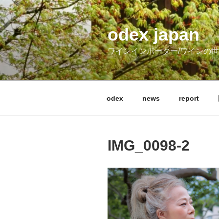
コ
ン
テ
odex japan
ン
ワインインポーター/ワインの
ツ
へ
ス
キ
odex
news
report
ッ
プ
IMG_0098-2