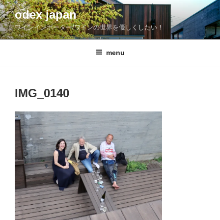
コ
odex japan
ン
ワインインポーター/ワインの世界を優しくしたい！
テ
ン
ツ
menu
へ
ス
キ
IMG_0140
ッ
プ