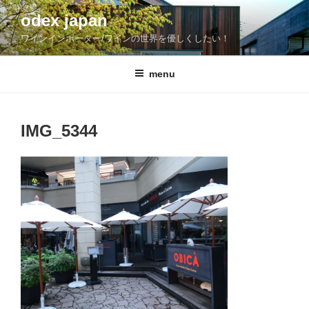
コ
odex japan
ン
ワインインポーター/ワインの世界を優しくしたい！
テ
ン
ツ
menu
へ
ス
キ
IMG_5344
ッ
プ