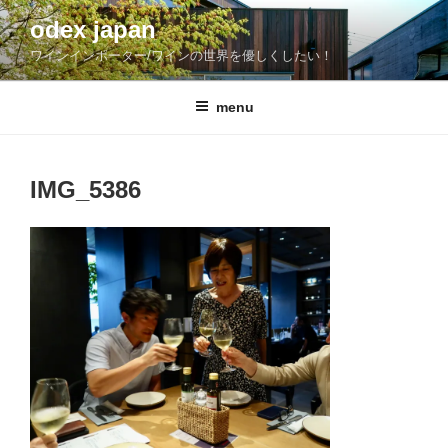
コ
odex japan
ン
ワインインポーター/ワインの世界を優しくしたい！
テ
ン
ツ
menu
へ
ス
キ
IMG_5386
ッ
プ