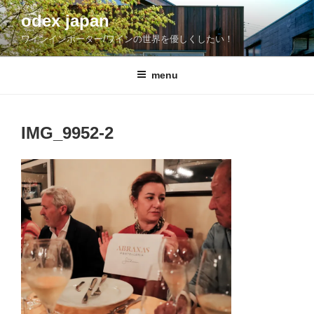
コ
odex japan
ン
ワインインポーター/ワインの世界を優しくしたい！
テ
ン
ツ
menu
へ
ス
キ
IMG_9952-2
ッ
プ