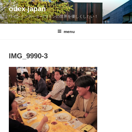
コ
odex japan
ン
ワインインポーター/ワインの世界を優しくしたい！
テ
ン
ツ
menu
へ
ス
キ
IMG_9990-3
ッ
プ