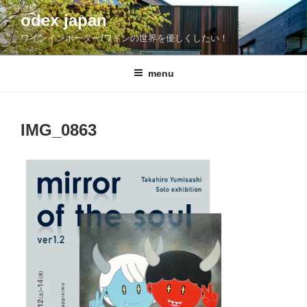
コ
odex japan
ン
ワインインポーター/ワインの世界を優しくしたい！
テ
ン
ツ
menu
へ
ス
キ
IMG_0863
ッ
プ