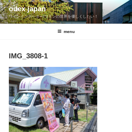
コ
odex japan
ン
ワインインポーター/ワインの世界を優しくしたい！
テ
ン
ツ
menu
へ
ス
キ
IMG_3808-1
ッ
プ