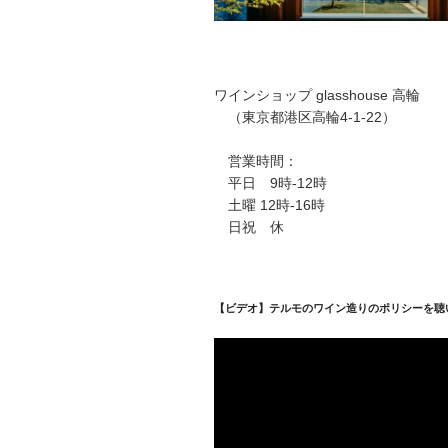
ワインショップ glasshouse 高輪
（東京都港区高輪4-1-22）
営業時間：
平日 9時-12時
土曜 12時-16時
日祝 休
【ビデオ】テルモのワイン造りのポリシーを聴
動
画
プ
レ
ー