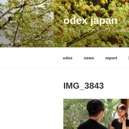
コ
ン
テ
odex japan
ン
ワインインポーター/ワインの
ツ
へ
ス
キ
odex
news
report
ッ
プ
IMG_3843