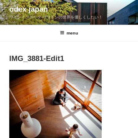
コ
odex japan
ン
ワインインポーター/ワインの世界を優しくしたい！
テ
ン
ツ
menu
へ
ス
キ
IMG_3881-Edit1
ッ
プ