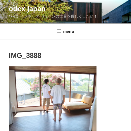
コ
odex japan
ン
ワインインポーター/ワインの世界を優しくしたい！
テ
ン
ツ
menu
へ
ス
キ
IMG_3888
ッ
プ