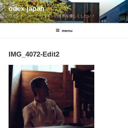
コ
odex japan
ン
ワインインポーター/ワインの世界を優しくしたい！
テ
ン
ツ
menu
へ
ス
キ
IMG_4072-Edit2
ッ
プ