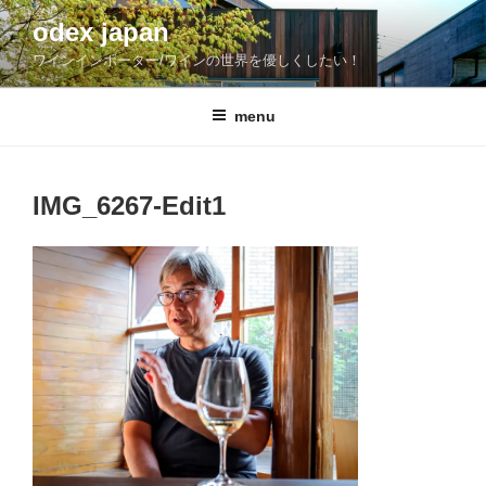
コ
odex japan
ン
ワインインポーター/ワインの世界を優しくしたい！
テ
ン
ツ
menu
へ
ス
キ
IMG_6267-Edit1
ッ
プ