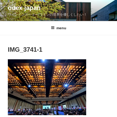
コ
odex japan
ン
ワインインポーター/ワインの世界を優しくしたい！
テ
ン
ツ
menu
へ
ス
キ
IMG_3741-1
ッ
プ