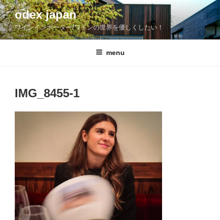
コ
odex japan
ン
ワインインポーター/ワインの世界を優しくしたい！
テ
ン
ツ
menu
へ
ス
キ
IMG_8455-1
ッ
プ