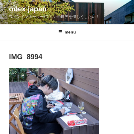
コ
odex japan
ン
ワインインポーター/ワインの世界を優しくしたい！
テ
ン
ツ
menu
へ
ス
キ
IMG_8994
ッ
プ