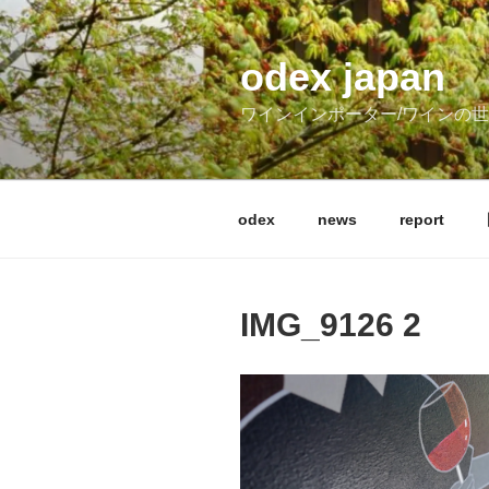
コ
ン
テ
odex japan
ン
ワインインポーター/ワインの
ツ
へ
ス
キ
odex
news
report
ッ
プ
IMG_9126 2