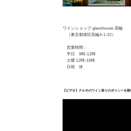
ワインショップ glasshouse 高輪
（東京都港区高輪4-1-22）
営業時間：
平日 9時-12時
土曜 12時-16時
日祝 休
【ビデオ】テルモのワイン造りのポリシーを聴
動
画
プ
レ
ー