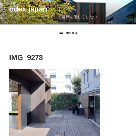
コ
odex japan
ン
ワインインポーター/ワインの世界を優しくしたい！
テ
ン
ツ
menu
へ
ス
キ
IMG_9278
ッ
プ