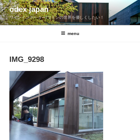
コ
odex japan
ン
ワインインポーター/ワインの世界を優しくしたい！
テ
ン
ツ
menu
へ
ス
キ
IMG_9298
ッ
プ