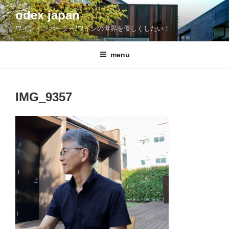
コ
odex japan
ン
ワインインポーター/ワインの世界を優しくしたい！
テ
ン
ツ
menu
へ
ス
キ
IMG_9357
ッ
プ