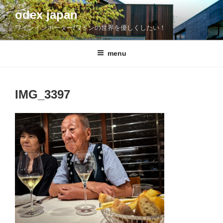
コ
odex japan
ン
ワインインポーター/ワインの世界を優しくしたい！
テ
ン
ツ
menu
へ
ス
キ
IMG_3397
ッ
プ