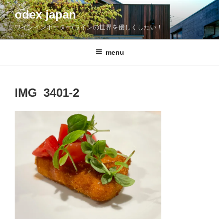
コ
odex japan
ン
ワインインポーター/ワインの世界を優しくしたい！
テ
ン
ツ
menu
へ
ス
キ
IMG_3401-2
ッ
プ