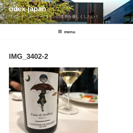
コ
odex japan
ン
ワインインポーター/ワインの世界を優しくしたい！
テ
ン
ツ
menu
へ
ス
キ
IMG_3402-2
ッ
プ