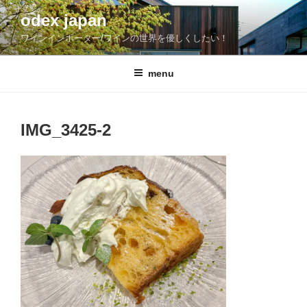
コ
odex japan
ン
ワインインポーター/ワインの世界を優しくしたい！
テ
ン
ツ
menu
へ
ス
キ
IMG_3425-2
ッ
プ