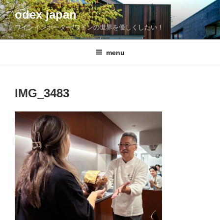
コ
odex japan
ン
ワインインポーター/ワインの世界を優しくしたい！
テ
ン
ツ
menu
へ
ス
キ
IMG_3483
ッ
プ